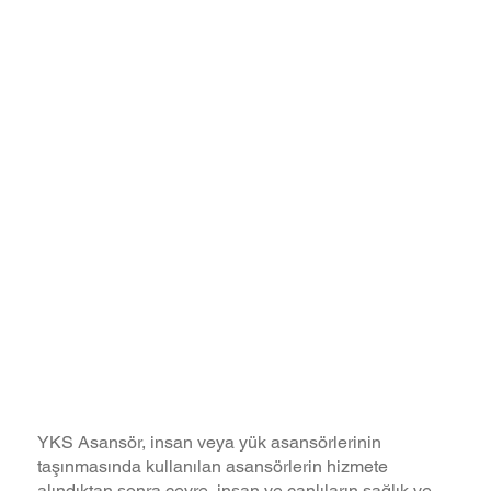
Asansör Bakım & Arıza
YKS Asansör, insan veya yük asansörlerinin
taşınmasında kullanılan asansörlerin hizmete
alındıktan sonra çevre, insan ve canlıların sağlık ve