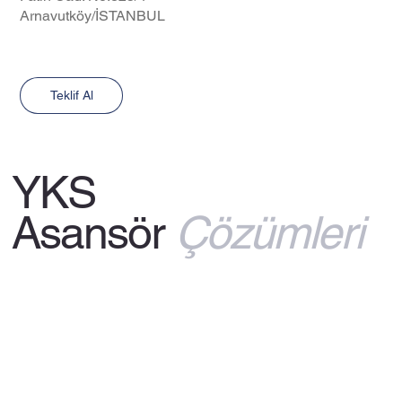
Arnavutköy/İSTANBUL
Teklif Al
YKS
Asansör
Çözümleri
© 2025 by Musa TECİRLİ