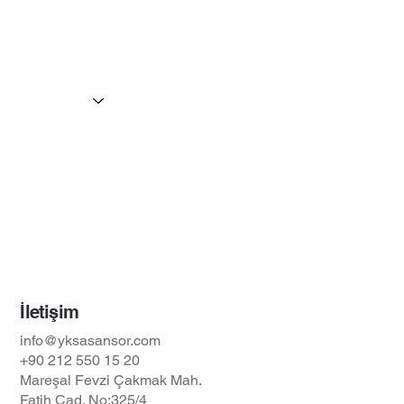
Asansör Bakım & Arıza
Asansör Revizyon
Asansör Projelendirme
Asansör Tipleri
Galeri
Referanslar
Hakkımızda
Belgeler
İletişim
İletişim
info@yksasansor.com
+90 212 550 15 20
Mareşal Fevzi Çakmak Mah.
Fatih Cad. No:325/4