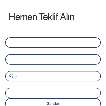
Hemen Teklif Alın
Ad
*
Soyad
*
Telefon
*
Mesaj
Gönder