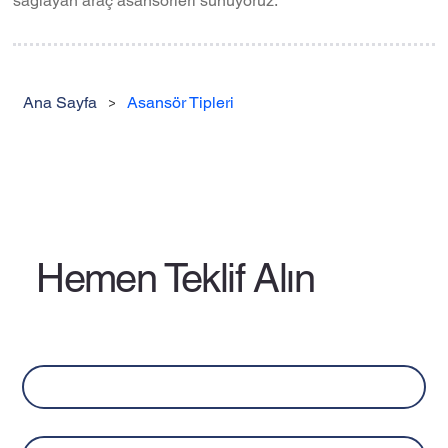
sağlayan araç asansörleri sunuyoruz.
Ana Sayfa
>
Asansör Tipleri
Hemen Teklif Alın
Ad
*
Soyad
*