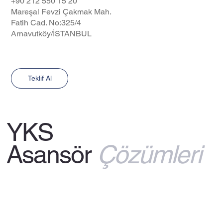
+90 212 550 15 20
Mareşal Fevzi Çakmak Mah.
Fatih Cad. No:325/4
Arnavutköy/İSTANBUL
Teklif Al
YKS
Asansör
Çözümleri
© 2025 by Musa TECİRLİ