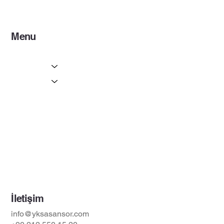
Menu
Ana Sayfa
Hizmetlerimiz
Asansör Tipleri
Galeri
Referanslar
Hakkımızda
Belgeler
İletişim
İletişim
info@yksasansor.com